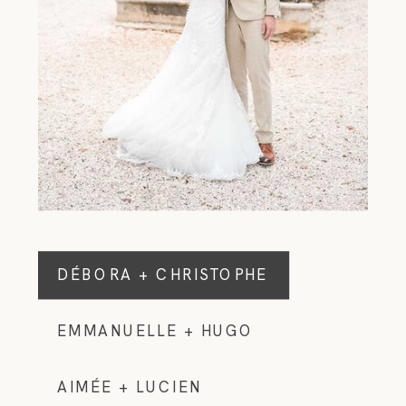
DÉBORA + CHRISTOPHE
DÉBORA + CHRISTOPHE
EMMANUELLE + HUGO
AIMÉE + LUCIEN